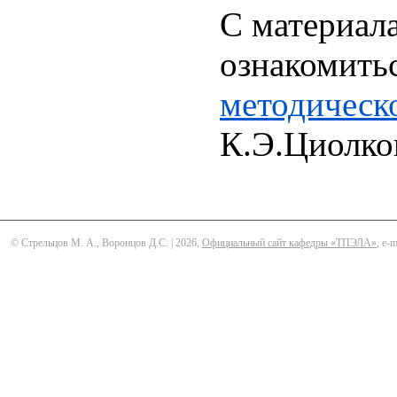
С материал
ознакомить
методическ
К.Э.Циолко
© Стрельцов М. А., Воронцов Д.С. | 2026,
Официальный сайт кафедры «ТПЭЛА»
, e-m