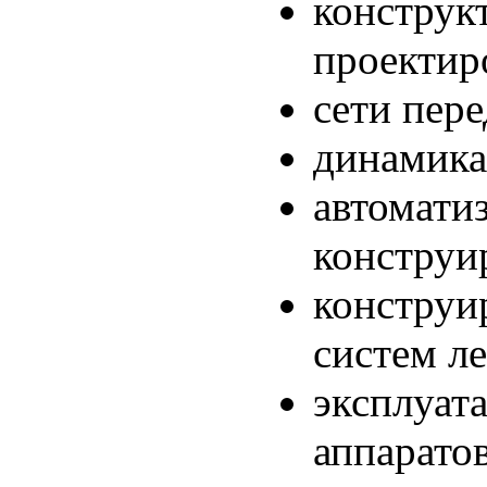
конструк
проектир
сети пер
динамика
автомати
конструи
конструи
систем л
эксплуат
аппаратов