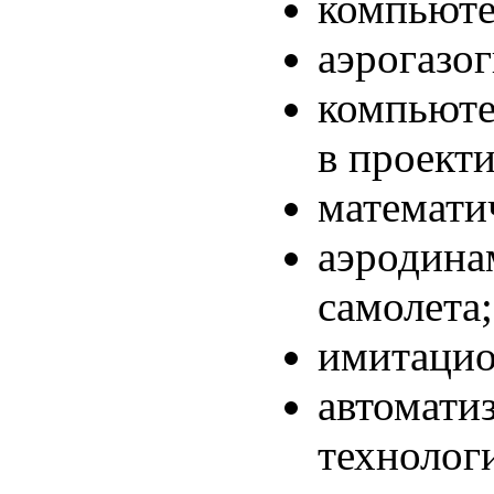
компьюте
аэрогазо
компьюте
в проект
математи
аэродина
самолета;
имитацио
автомати
технолог